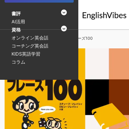
書評
AI活用
リスニング
資格
リーディング
オンライン英会話
記事一覧
[書評] 英会話なるほどフレーズ100
ライティング
TOEIC
コーチング英会話
スピーキング
英検
KIDS英語学習
シャドーイング
コラム
文法
学習法
発音