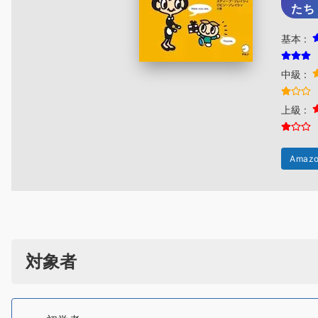
たち
基本 :
中級 :
上級 :
Amaz
対象者